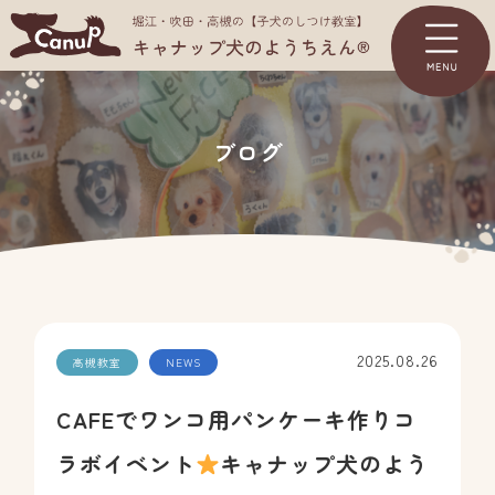
TOP
ブログ
ようちえんについて
コース＆料金一覧
体験入園
パピーパーティー
2025.08.26
高槻教室
NEWS
ジュニアパーティー
CAFEでワンコ用パンケーキ作りコ
お客様の声
ラボイベント
キャナップ犬のよう
よくあるご質問