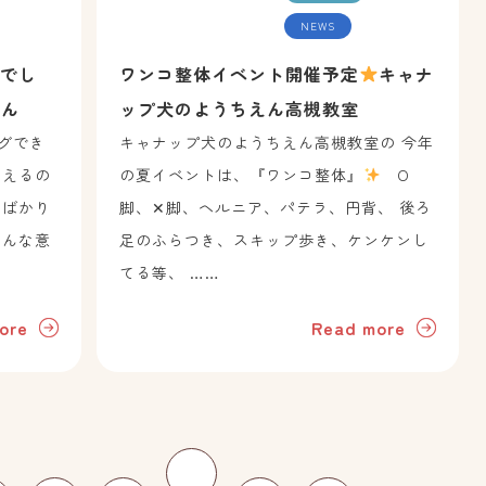
NEWS
でし
ワンコ整体イベント開催予定
キャナ
えん
ップ犬のようちえん高槻教室
グでき
キャナップ犬のようちえん高槻教室の 今年
伝えるの
の夏イベントは、『ワンコ整体』
O
てばかり
脚、✕脚、ヘルニア、パテラ、円背、 後ろ
そんな意
足のふらつき、スキップ歩き、ケンケンし
てる等、 ……
ore
Read more