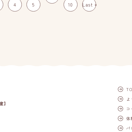
4
5
10
Last »
T
よ
コ
体
パ