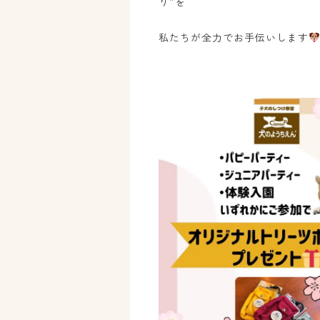
り
”
を
私たちが全力でお手伝いします