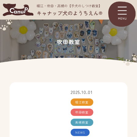
TOP
吹田教室
ようちえんについて
コース＆料金一覧
体験入園
パピーパーティー
2025.10.01
堀江教室
ジュニアパーティー
吹田教室
お客様の声
高槻教室
よくあるご質問
NEWS