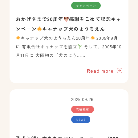
キャンペーン
BLOG
おかげさまで20周年
感謝をこめて記念キャ
NEWS
ンペーン
キャナップ犬のようちえん
キャナップ犬のようちえん20周年
2005年9月
に 有限会社キャナップを設立
そして、2005年10
店舗紹介
月11日に 大阪初の『犬のよう……
堀江教室
Read more
吹田教室
高槻教室
2025.09.26
吹田教室
NEWS
canup公式
堀江教室
吹田教室
高槻教