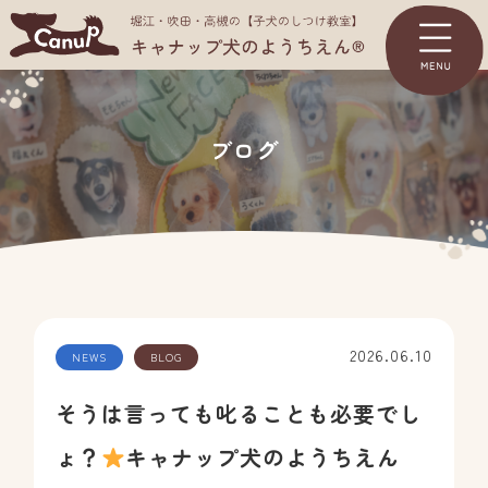
TOP
ブログ
ようちえんについて
コース＆料金一覧
体験入園
パピーパーティー
2026.06.10
NEWS
BLOG
ジュニアパーティー
そうは言っても叱ることも必要でし
お客様の声
ょ？
キャナップ犬のようちえん
よくあるご質問